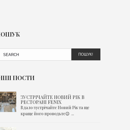
ПОШУК
ПОШУК!
НШІ ПОСТИ
ЗУСТРІЧАЙТЕ НОВИЙ РІК В
РЕСТОРАНІ FENIX
Вдало зустрічайте Новий Рік та ще
краще його проводьте😉 ...