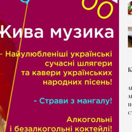
К
А
А
Н
С