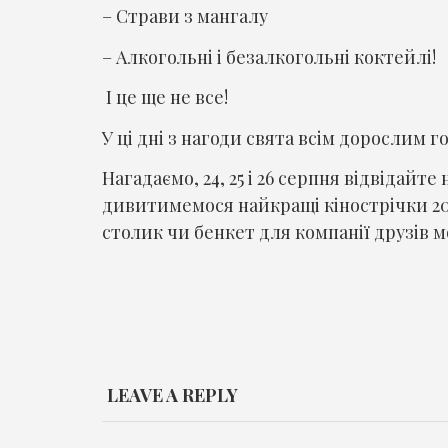
– Страви з мангалу
– Алкогольні і безалкогольні коктейлі!
І це ще не все!
У ці дні з нагоди свята всім дорослим г
Нагадаємо, 24, 25 і 26 серпня відвідайте
дивитимемося найкращі кінострічки 201
столик чи бенкет для компанії друзів 
LEAVE A REPLY