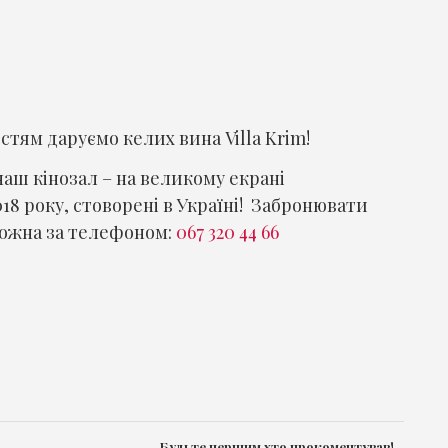
остям даруємо келих вина Villa Krim!
 наш кінозал – на великому екрані
8 року, стоворені в Україні! Забронювати
можна за телефоном:
067 320 44 66
Будьте першим хто прокоментував!