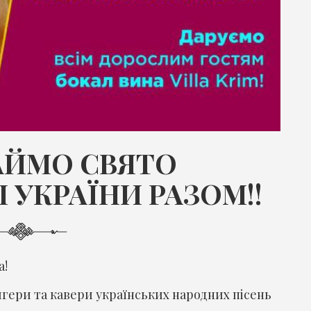
АЙМО СВЯТО
 УКРАЇНИ РАЗОМ!!
а!
ягери та кавери українських народних пісень