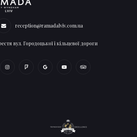
reception@ramadalviv.com.ua
естя вул. Городоцької і кільцевої дороги