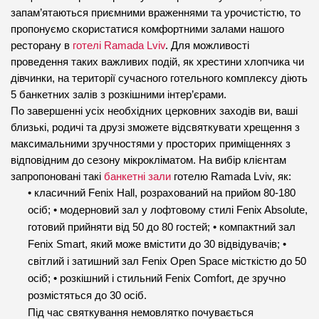
запам’ятаються приємними враженнями та урочистістю, то 
пропонуємо скористатися комфортними залами нашого 
ресторану в 
готелі Ramada Lviv
. Для можливості 
проведення таких важливих подій, як хрестини хлопчика чи 
дівчинки, на території сучасного готельного комплексу діють 
5 банкетних залів з розкішними інтер’єрами.
По завершенні усіх необхідних церковних заходів ви, ваші 
близькі, родичі та друзі зможете відсвяткувати хрещення з 
максимальними зручностями у просторих приміщеннях з 
відповідним до сезону мікрокліматом. На вибір клієнтам 
запропоновані такі 
банкетні зали
 готелю Ramada Lviv, як:
• класичний Fenix Hall, розрахований на прийом 80-180 
осіб; • модерновий зал у лофтовому стилі Fenix Absolute, 
готовий прийняти від 50 до 80 гостей; • компактний зал 
Fenix Smart, який може вмістити до 30 відвідувачів; • 
світлий і затишний зал Fenix Open Space місткістю до 50 
осіб; • розкішний і стильний Fenix Comfort, де зручно 
розмістяться до 30 осіб.
Під час святкування немовлятко почувається 