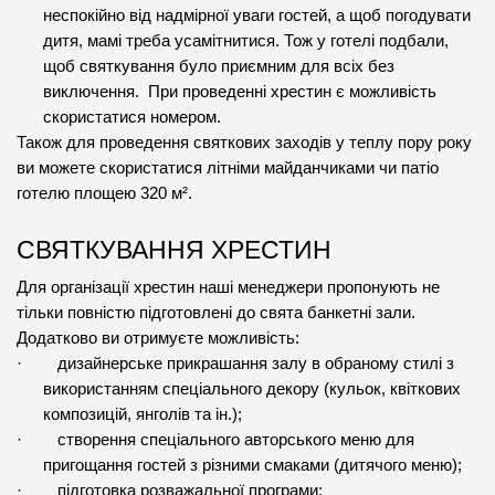
неспокійно від надмірної уваги гостей, а щоб погодувати 
дитя, мамі треба усамітнитися. Тож у готелі подбали, 
щоб святкування було приємним для всіх без 
виключення.  При проведенні хрестин є можливість 
скористатися номером.
Також для проведення святкових заходів у теплу пору року 
ви можете скористатися літніми майданчиками чи патіо 
готелю площею 320 м².
СВЯТКУВАННЯ ХРЕСТИН
Для організації хрестин наші менеджери пропонують не 
тільки повністю підготовлені до свята банкетні зали. 
Додатково ви отримуєте можливість:
·        дизайнерське прикрашання залу в обраному стилі з 
використанням спеціального декору (кульок, квіткових 
композицій, янголів та ін.);
·        створення спеціального авторського меню для 
пригощання гостей з різними смаками (дитячого меню);
·        підготовка розважальної програми;