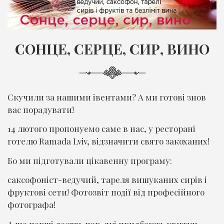
СОНЦЕ, СЕРЦЕ, СИР, ВИНО
Скучили за нашими івентами? А ми готові знов
вас порадувати!
14 лютого пропонуємо саме в нас, у ресторані
готелю Ramada Lviv, відзначити свято закоханих!
Бо ми підготували цікавенну програму:
саксофоніст-ведучий, тареля вишуканих сирів і
фруктові сети! Фотозвіт події від професійного
фотографа!
А ще перші десять пар, які придбають квитки,