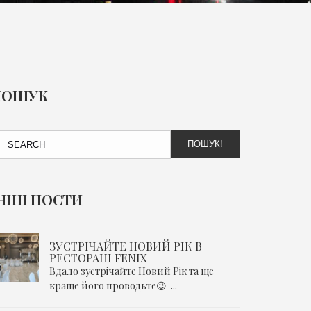
ПОШУК
ПОШУК!
НШІ ПОСТИ
ЗУСТРІЧАЙТЕ НОВИЙ РІК В
РЕСТОРАНІ FENIX
Вдало зустрічайте Новий Рік та ще
краще його проводьте😉 ...