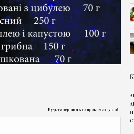
К
А
А
Будьте першим хто прокоментував!
Н
С