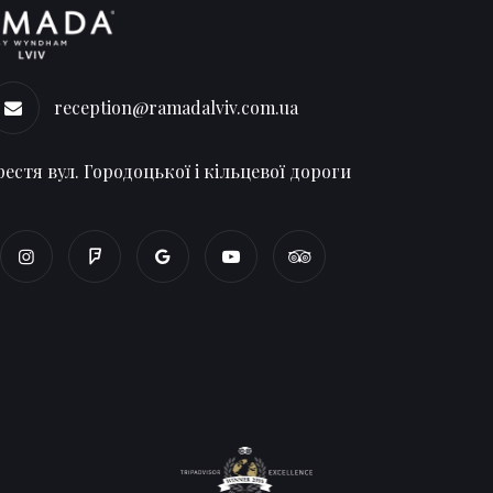
reception@ramadalviv.com.ua
естя вул. Городоцької і кільцевої дороги