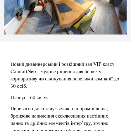
Новий дизайнерський і розкішний зал VIP-класу
ComfortNeo – чудове рішення для бенкету,
корпоративу чи святкування невеликої компанії до
30 осіб.
Площа – 60 кв. м.
Переваги цього залу: великі панорамні вікна,
бронзове напилення ексклюзивних настінних
панно та дрібних елементів інтер’єру, зручно
зоновані відпочинкова та обідня зони, дорогі,