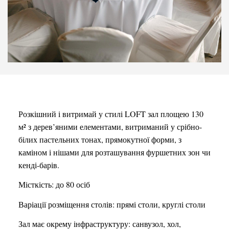
Розкішний і витримай у стилі LOFT зал площею 130
м² з дерев’яними елементами, витриманий у срібно-
білих пастельних тонах, прямокутної форми, з
каміном і нішами для розташування фуршетних зон чи
кенді-барів.
Місткість: до 80 осіб
Варіації розміщення столів: прямі столи, круглі столи
Зал має окрему інфраструктуру: санвузол, хол,